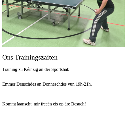
Ons Trainingszaiten
Training zu Kéinzig an der Sportshal:
Emmer Denschdes an Donneschdes vun 19h-21h.
Kommt laanscht, mir freeën eis op äre Besuch!