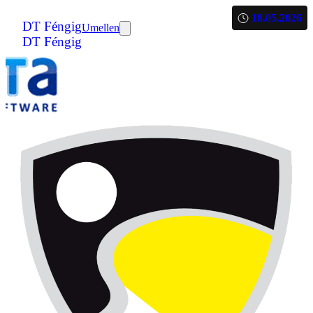
18.05.2026
DT Féngig
Umellen
DT Féngig